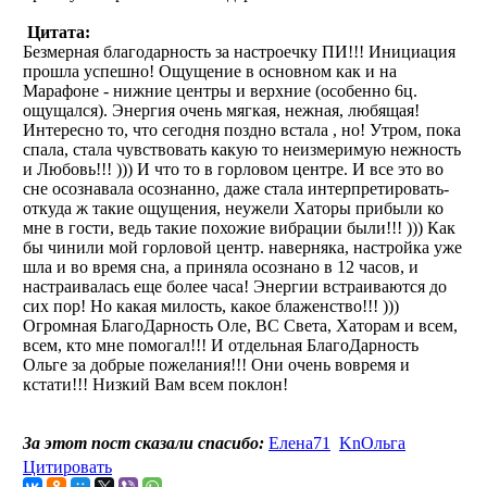
Цитата:
Безмерная благодарность за настроечку ПИ!!! Инициация
прошла успешно! Ощущение в основном как и на
Марафоне - нижние центры и верхние (особенно 6ц.
ощущался). Энергия очень мягкая, нежная, любящая!
Интересно то, что сегодня поздно встала , но! Утром, пока
спала, стала чувствовать какую то неизмеримую нежность
и Любовь!!! ))) И что то в горловом центре. И все это во
сне осознавала осознанно, даже стала интерпретировать-
откуда ж такие ощущения, неужели Хаторы прибыли ко
мне в гости, ведь такие похожие вибрации были!!! ))) Как
бы чинили мой горловой центр. наверняка, настройка уже
шла и во время сна, а приняла осознано в 12 часов, и
настраивалась еще более часа! Энергии встраиваются до
сих пор! Но какая милость, какое блаженство!!! )))
Огромная БлагоДарность Оле, ВС Света, Хаторам и всем,
всем, кто мне помогал!!! И отдельная БлагоДарность
Ольге за добрые пожелания!!! Они очень вовремя и
кстати!!! Низкий Вам всем поклон!
За этот пост сказали спасибо:
Елена71
KnОльга
Цитировать