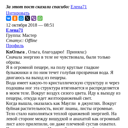
За этот пост сказали спасибо:
Елена71
Цитировать
12 октября 2018 — 08:51
Елена71
Группа: Мастер
Статус: Offline
Профиль
KnОльга
, Ольга, благодарю!
Приняла:)
Сначала энергию в теле не чувствовала, были только
образы.
Я в огромной пещере, на полу круглые гладкие
булыжники и по ним течет голубая прозрачная вода. Я
двигаюсь на выход из пещеры.
Вода имеет какую-то кристаллическую структуру и через
подошвы ног эта структура втягивается и распределяется
в моем теле. Вокруг воздух сизого цвета. Иду к выходу из
пещеры, откуда идет желтооранжевый свет.
Когда вышла, оказалась как Маугли
в джунглях. Вокруг
буйная растительность, висят лианы, листы огромные.
Тело стало наполняться теплой оранжевой энергией. На
левой стороне между вишудхой и анахатой как огромный
лист алоэ прилепили, он даже плечевой сустав охватил.