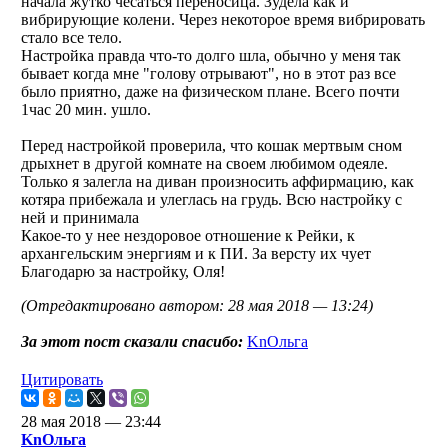
начала жутко чесаться переносица. Зудела как и
вибрирующие колени. Через некоторое время вибрировать
стало все тело.
Настройка правда что-то долго шла, обычно у меня так
бывает когда мне "голову отрывают", но в этот раз все
было приятно, даже на физическом плане. Всего почти
1час 20 мин. ушло.
Перед настройкой проверила, что кошак мертвым сном
дрыхнет в другой комнате на своем любимом одеяле.
Только я залегла на диван произносить аффирмацию, как
котяра прибежала и улеглась на грудь. Всю настройку с
ней и принимала
Какое-то у нее нездоровое отношение к Рейки, к
архангельским энергиям и к ПИ. За версту их чует
Благодарю за настройку, Оля!
(Отредактировано автором: 28 мая 2018 — 13:24)
За этот пост сказали спасибо:
KnОльга
Цитировать
28 мая 2018 — 23:44
KnОльга