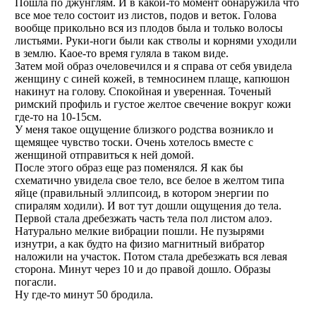
Пошла по джунглям. И в какой-то момент обнаружила что
все мое тело состоит из листов, подов и веток. Голова
вообще прикольно вся из плодов была и только волосы
листьями. Руки-ноги были как стволы и корнями уходили
в землю. Каое-то время гуляла в таком виде.
Затем мой образ очеловечился и я справа от себя увидела
женщину с синей кожей, в темносинем плаще, капюшон
накинут на голову. Спокойная и уверенная. Точеный
римский профиль и густое желтое свечение вокруг кожи
где-то на 10-15см.
У меня такое ощущение близкого родства возникло и
щемящее чувство тоски. Очень хотелось вместе с
женщиной отправиться к ней домой.
После этого образ еще раз поменялся. Я как бы
схематично увидела свое тело, все белое в желтом типа
яйце (правильный эллипсоид, в котором энергии по
спиралям ходили). И вот тут дошли ощущения до тела.
Первой стала дребезжать часть тела пол листом алоэ.
Натурально мелкие вибрации пошли. Не пузырями
изнутри, а как будто на физио магнитный вибратор
наложили на участок. Потом стала дребезжать вся левая
сторона. Минут через 10 и до правой дошло. Образы
погасли.
Ну где-то минут 50 бродила.