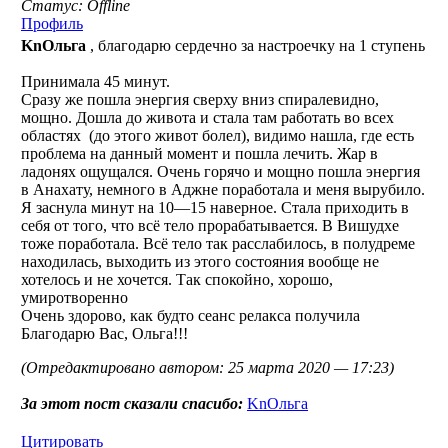
Статус: Offline
Профиль
KnОльга
, благодарю сердечно за настроечку на 1 ступень
Принимала 45 минут.
Сразу же пошла энергия сверху вниз спиралевидно,
мощно. Дошла до живота и стала там работать во всех
областях
(до этого живот болел), видимо нашла, где есть
проблема на данный момент и пошла лечить. Жар в
ладонях ощущался. Очень горячо и мощно пошла энергия
в Анахату, немного в Аджне поработала и меня вырубило.
Я заснула минут на 10—15 наверное. Стала приходить в
себя от того, что всё тело прорабатывается. В Вишудхе
тоже поработала. Всё тело так расслабилось, в полудреме
находилась, выходить из этого состояния вообще не
хотелось и не хочется. Так спокойно, хорошо,
умиротворенно
Очень здорово, как будто сеанс релакса получила
Благодарю Вас, Ольга!!!
(Отредактировано автором: 25 марта 2020 — 17:23)
За этот пост сказали спасибо:
KnОльга
Цитировать