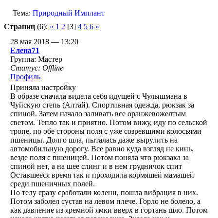
Тема:
Природный Имплант
Страниц
(6):
«
1
2
[3]
4
5
6
»
28 мая 2018 — 13:20
Елена71
Группа: Мастер
Статус: Offline
Профиль
Приняла настройку
В образе сначала видела себя идущей с Чулышмана в
Чуйскую степь (Алтай). Спортивная одежда, рюкзак за
спиной. Затем начало заливать все оранжевожелтым
светом. Тепло так и приятно. Потом вижу, иду по сельской
тропе, по обе стороны поля с уже созревшими колосьями
пшеницы. Долго шла, пыталась даже вырулить на
автомобильную дорогу. Все равно куда взгляд не кинь,
везде поля с пшеницей. Потом поняла что рюкзака за
спиной нет, а на шее слинг и в нем грудничок спит
Оставшееся время так и проходила кормящей мамашей
среди пшеничных полей.
По телу сразу сработали колени, пошла вибрация в них.
Потом заболел сустав на левом плече. Горло не болело, а
как давление из яремной ямки вверх в гортань шло. Потом