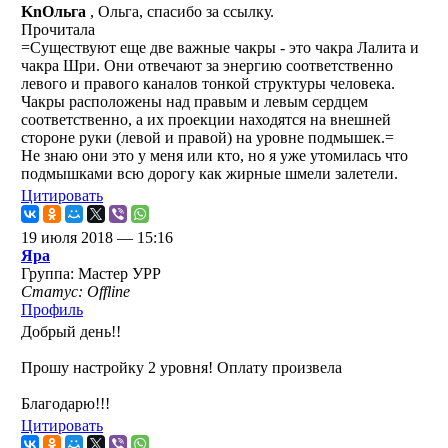
KnОльга
, Ольга, спасибо за ссылку.
Прочитала
=Существуют еще две важные чакры - это чакра Лалита и
чакра Шри. Они отвечают за энергию соответственно
левого и правого каналов тонкой структуры человека.
Чакры расположены над правым и левым сердцем
соответственно, а их проекции находятся на внешней
стороне руки (левой и правой) на уровне подмышек.=
Не знаю они это у меня или кто, но я уже утомилась что
подмышками всю дорогу как жирные шмели залетели.
Цитировать
19 июля 2018 — 15:16
Яра
Группа: Мастер УРР
Статус: Offline
Профиль
Добрый день!!
Прошу настройку 2 уровня! Оплату произвела
Благодарю!!!
Цитировать