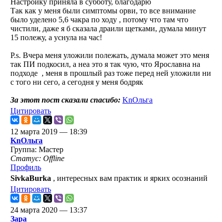
Настройку приняла в субботу, благодарю
Так как у меня были симптомы орви, то все внимание
было уделено 5,6 чакра по ходу , потому что там что
чистили, даже я б сказала драили щетками, думала минут
15 полежу, а уснула на час!
P.s. Вчера меня уложили полежать, думала может это меня
так ПИ подкосил, а неа это я так чую, что Ярославна на
подходе
, меня в прошлый раз тоже перед ней уложили ни
с того ни сего, а сегодня у меня бодряк
За этот пост сказали спасибо:
KnОльга
Цитировать
12 марта 2019 — 18:39
KnОльга
Группа: Мастер
Статус: Offline
Профиль
SivkaBurka
, интересных вам практик и ярких осознаний
Цитировать
24 марта 2020 — 13:37
Зара