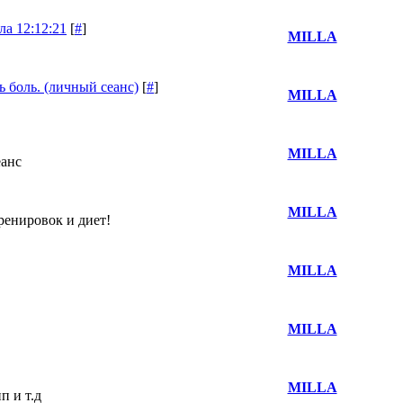
а 12:12:21
[
#
]
MILLA
ь боль. (личный сеанс)
[
#
]
MILLA
MILLA
еанс
MILLA
ренировок и диет!
MILLA
MILLA
MILLA
п и т.д