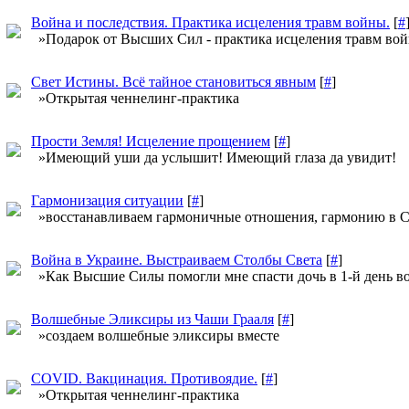
Война и последствия. Практика исцеления травм войны.
[
#
»Подарок от Высших Сил - практика исцеления травм вой
Свет Истины. Всё тайное становиться явным
[
#
]
»Открытая ченнелинг-практика
Прости Земля! Исцеление прощением
[
#
]
»Имеющий уши да услышит! Имеющий глаза да увидит!
Гармонизация ситуации
[
#
]
»восстанавливаем гармоничные отношения, гармонию в Се
Война в Украине. Выстраиваем Столбы Света
[
#
]
»Как Высшие Силы помогли мне спасти дочь в 1-й день во
Волшебные Эликсиры из Чаши Грааля
[
#
]
»создаем волшебные эликсиры вместе
COVID. Вакцинация. Противоядие.
[
#
]
»Открытая ченнелинг-практика