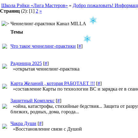
Школа Рэйки «Лига Мастеров»
»
Добро пожаловать! Информац
Страниц
(2):
[1]
2
»
Ченнелинг-практики Канал MILLA
Темы
Что такое ченнелинг-практики
[
#
]
Радоница 2025
[
#
]
»открытая ченнелинг-практика
Карта Желаний , которая РАБОТАЕТ !!!
[
#
]
»составление Карты по технологии ВС и зарядка ее в сеан
Защитный Комплекс
[
#
]
»ойна, катастрофы, стихийные бедствия... Защита от разр
близких, родных, дома, города...
Чакра Души
[
#
]
»Восстановление связи с Душой