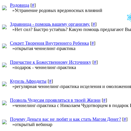
Родовица
[
#
]
»Устранение родовых вредоносных влияний
Здравница - помощь вашему организму.
[
#
]
»Нет сил? Быстро устаёшь? Какую помощь предлагают В
Секрет Творения Внутреннего Ребенка
[
#
]
»открытая ченнелинг-практика
Причастие к Божественному Источнику
[
#
]
»подарок - ченнелинг-практика
Купель Афродиты
[
#
]
»регулярная ченнелинг-практика исцеления и омоложения
Позволь Чудесам проявляться в твоей Жизни
[
#
]
»ченнелинг-практика с Николаем Чудотворцем в подарок 
Почему Деньги вас не любят и как стать Магом Денег?
[
#
]
»открытый вебинар