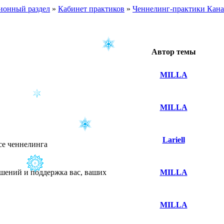
ионный раздел
»
Кабинет практиков
»
Ченнелинг-практики Кан
Автор темы
MILLA
MILLA
Lariell
се ченнелинга
ушений и поддержка вас, ваших
MILLA
MILLA