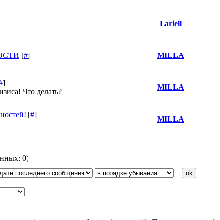
Lariell
ОСТИ
[
#
]
MILLA
#
]
MILLA
зиса! Что делать?
ностей!
[
#
]
MILLA
анных: 0)