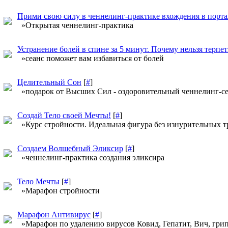
Прими свою силу в ченнелинг-практике вхождения в портал
»Открытая ченнелинг-практика
Устранение болей в спине за 5 минут. Почему нельзя терпет
»сеанс поможет вам избавиться от болей
Целительный Сон
[
#
]
»подарок от Высших Сил - оздоровительный ченнелинг-с
Создай Тело своей Мечты!
[
#
]
»Курс стройности. Идеальная фигура без изнурительных т
Создаем Волшебный Эликсир
[
#
]
»ченнелинг-практика создания эликсира
Тело Мечты
[
#
]
»Марафон стройности
Марафон Антивирус
[
#
]
»Марафон по удалению вирусов Ковид, Гепатит, Вич, грип